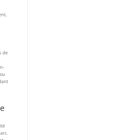
ent,
s de
,
en-
 ou
dant
ée
ité
parc.