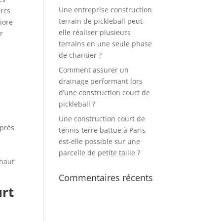
Une entreprise construction
arcs
terrain de pickleball peut-
liore
elle réaliser plusieurs
r
terrains en une seule phase
de chantier ?
Comment assurer un
drainage performant lors
d’une construction court de
pickleball ?
Une construction court de
uprès
tennis terre battue à Paris
est-elle possible sur une
parcelle de petite taille ?
 haut
Commentaires récents
urt