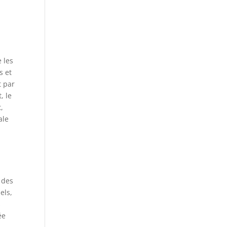
 les
s et
t par
, le
,
ale
 des
els,
s
ée