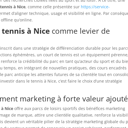
r des recherches ciblées liées au sport et au loisir. À ce titre, une
tennis à Nice
, comme celle présentée sur
https://service-
ermet d’aligner technique, usage et visibilité en ligne. Par conséqu
offline qu’online.
 tennis à Nice
comme levier de
’inscrit dans une stratégie de différenciation durable pour les parc
ttractions éphémères, un court de tennis est un équipement pérenne
il renforce la crédibilité du parc en tant qu’acteur du sport et du bi
il du temps, en intégrant de nouvelles pratiques, des cours encadrés
e parc anticipe les attentes futures de sa clientèle tout en consoli
vestir dans le tennis à Nice, c’est faire le choix d’une stratégie
ement marketing à forte valeur ajout
 à Nice
offre aux parcs de loisirs sportifs des bénéfices marketing
image de marque, attire une clientèle qualitative, renforce la visibil
ennis devient un véritable pilier de la stratégie marketing globale du 