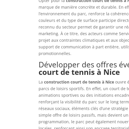
Opter pour la
construction court de tennis à 
marque de manière concrète et durable. En ef
l’environnement du parc, renforce la cohérence v
couleurs et du type de surface participe direct
reconnu du secteur permet de garantir une ré
marketing. À ce titre, des acteurs comme Serv
projet aux contraintes climatiques et aux obje
support de communication à part entière, utili
promotionnelles.
Développer des offres év
court de tennis à Nice
La
construction court de tennis à Nice
ouvre é
parcs de loisirs sportifs. En effet, un court d
animations sportives ou des initiations encadr
renforçant la visibilité du parc sur le long ter
réseaux sociaux, éléments clés d’une stratégi
simple offre de loisirs passifs, mais devient un
programmation, le parc peut également nouer d
locales, renforçant ainsi son ancrage territorial