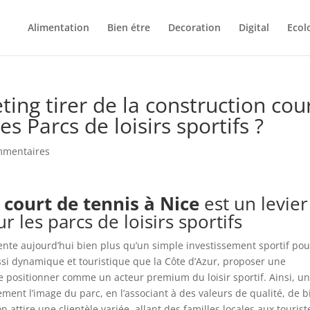
Alimentation
Bien étre
Decoration
Digital
Ecol
ing tirer de la construction cou
es Parcs de loisirs sportifs ?
mmentaires
 court de tennis à Nice
est un levier
 les parcs de loisirs sportifs
nte aujourd’hui bien plus qu’un simple investissement sportif pou
aussi dynamique et touristique que la Côte d’Azur, proposer une
 positionner comme un acteur premium du loisir sportif. Ainsi, u
ent l’image du parc, en l’associant à des valeurs de qualité, de b
on attire une clientèle variée, allant des familles locales aux tourist