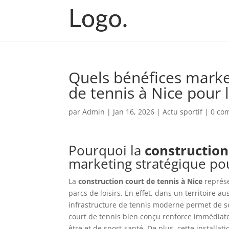
Quels bénéfices market
de tennis à Nice pour l
par
Admin
|
Jan 16, 2026
|
Actu sportif
|
0 co
Pourquoi la
construction
marketing stratégique pour
La
construction court de tennis à Nice
représe
parcs de loisirs. En effet, dans un territoire 
infrastructure de tennis moderne permet de se
court de tennis bien conçu renforce immédiatem
être et de sport-santé. De plus, cette installati