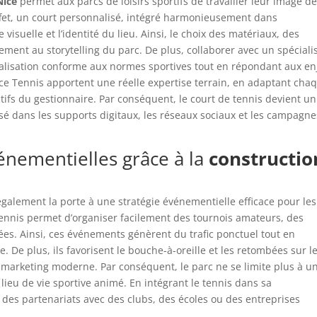
Nice
permet aux parcs de loisirs sportifs de travailler leur image d
fet, un court personnalisé, intégré harmonieusement dans
isuelle et l’identité du lieu. Ainsi, le choix des matériaux, des
ement au storytelling du parc. De plus, collaborer avec un spéciali
alisation conforme aux normes sportives tout en répondant aux en
ice Tennis apportent une réelle expertise terrain, en adaptant cha
ctifs du gestionnaire. Par conséquent, le court de tennis devient un
sé dans les supports digitaux, les réseaux sociaux et les campagne
énementielles grâce à la
constructio
galement la porte à une stratégie événementielle efficace pour les
e tennis permet d’organiser facilement des tournois amateurs, des
ées. Ainsi, ces événements génèrent du trafic ponctuel tout en
me. De plus, ils favorisent le bouche-à-oreille et les retombées sur l
e marketing moderne. Par conséquent, le parc ne se limite plus à u
 lieu de vie sportive animé. En intégrant le tennis dans sa
es partenariats avec des clubs, des écoles ou des entreprises
.