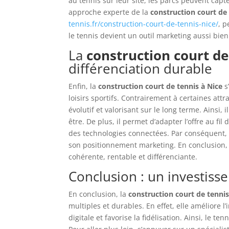
au tennis sur leur site, les parcs peuvent capte
approche experte de la
construction court de 
tennis.fr/construction-court-de-tennis-nice/
, p
le tennis devient un outil marketing aussi bien 
La
construction court de
différenciation durable
Enfin, la
construction court de tennis à Nice
s
loisirs sportifs. Contrairement à certaines a
évolutif et valorisant sur le long terme. Ainsi, 
être. De plus, il permet d’adapter l’offre au f
des technologies connectées. Par conséquent, l
son positionnement marketing. En conclusion, in
cohérente, rentable et différenciante.
Conclusion : un investiss
En conclusion, la
construction court de tennis
multiples et durables. En effet, elle améliore l’
digitale et favorise la fidélisation. Ainsi, le t