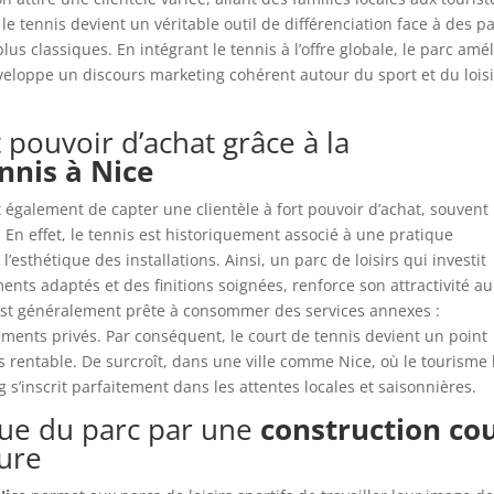
le tennis devient un véritable outil de différenciation face à des p
us classiques. En intégrant le tennis à l’offre globale, le parc amé
veloppe un discours marketing cohérent autour du sport et du loisi
t pouvoir d’achat grâce à la
nnis à Nice
également de capter une clientèle à fort pouvoir d’achat, souvent
 En effet, le tennis est historiquement associé à une pratique
 l’esthétique des installations. Ainsi, un parc de loisirs qui investit
nts adaptés et des finitions soignées, renforce son attractivité a
 est généralement prête à consommer des services annexes :
ements privés. Par conséquent, le court de tennis devient un point
us rentable. De surcroît, dans une ville comme Nice, où le tourisme
s’inscrit parfaitement dans les attentes locales et saisonnières.
que du parc par une
construction co
ure