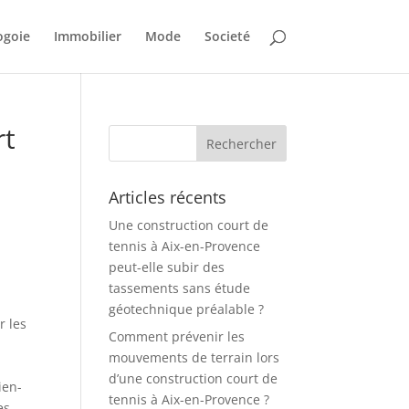
ogoie
Immobilier
Mode
Societé
rt
Articles récents
Une construction court de
tennis à Aix-en-Provence
peut-elle subir des
tassements sans étude
géotechnique préalable ?
r les
Comment prévenir les
mouvements de terrain lors
n
d’une construction court de
ien-
tennis à Aix-en-Provence ?
es