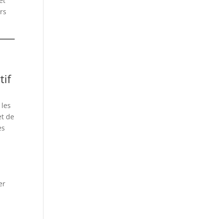
et
rs
tif
 les
et de
es
er