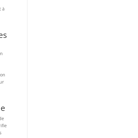
t à
es
en
e
ion
eur
ée
de
ifie
s