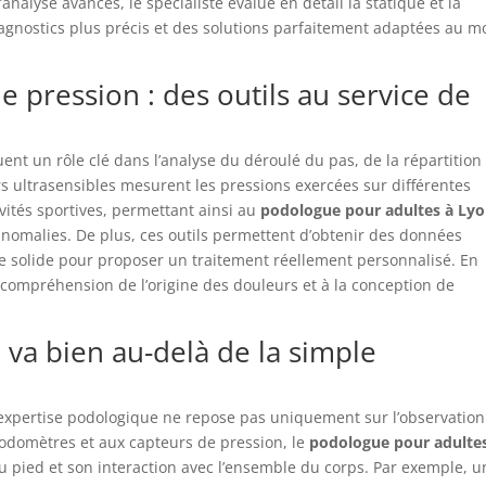
analyse avancés, le spécialiste évalue en détail la statique et la
agnostics plus précis et des solutions parfaitement adaptées au 
 pression : des outils au service de
ent un rôle clé dans l’analyse du déroulé du pas, de la répartition
s ultrasensibles mesurent les pressions exercées sur différentes
ivités sportives, permettant ainsi au
podologue pour adultes à Ly
 anomalies. De plus, ces outils permettent d’obtenir des données
se solide pour proposer un traitement réellement personnalisé. En
e compréhension de l’origine des douleurs et à la conception de
va bien au-delà de la simple
l’expertise podologique ne repose pas uniquement sur l’observation
podomètres et aux capteurs de pression, le
podologue pour adulte
 pied et son interaction avec l’ensemble du corps. Par exemple, u