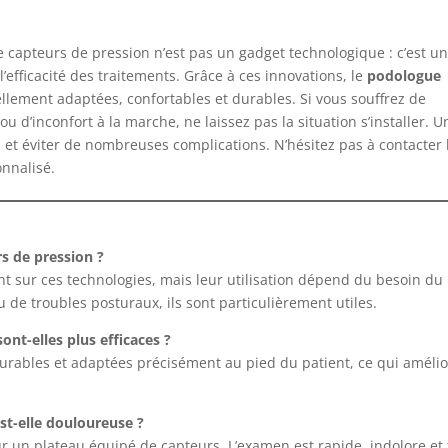
de capteurs de pression n’est pas un gadget technologique : c’est u
 l’efficacité des traitements. Grâce à ces innovations, le
podologue
llement adaptées, confortables et durables. Si vous souffrez de
u d’inconfort à la marche, ne laissez pas la situation s’installer. U
 et éviter de nombreuses complications. N’hésitez pas à contacter 
onnalisé.
rs de pression ?
 sur ces technologies, mais leur utilisation dépend du besoin du
 de troubles posturaux, ils sont particulièrement utiles.
nt-elles plus efficaces ?
surables et adaptées précisément au pied du patient, ce qui améli
st-elle douloureuse ?
ur un plateau équipé de capteurs. L’examen est rapide, indolore et 