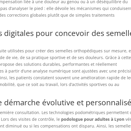
ompensation liée à une douleur au genou ou à un déséquilibre du
 pas d’analyser le pied : elle dévoile les mécanismes qui conduisen
es corrections globales plutôt que de simples traitements
 digitales pour concevoir des semell
uite utilisées pour créer des semelles orthopédiques sur mesure, 
 de vie, de sa pratique sportive et de ses douleurs. Grâce à cett
ropose des solutions durables, performantes et réellement
ées à partir d’une analyse numérique sont ajustées avec une précis
 Ainsi, les patients constatent souvent une amélioration rapide de l
bilité, que ce soit au travail, lors d’activités sportives ou au
ne démarche évolutive et personnalis
 première consultation. Les technologies podométriques permettent 
 Lors des visites de contrôle, le
podologue pour adultes à Lyon
vér
 ont diminué ou si les compensations ont disparu. Ainsi, les semelle