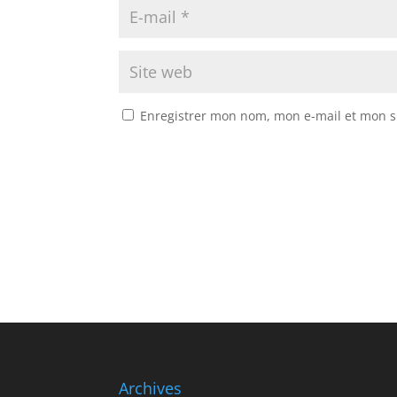
Enregistrer mon nom, mon e-mail et mon s
A
l
t
e
r
n
a
t
i
v
Archives
e