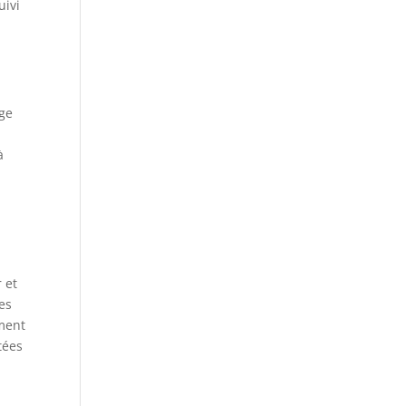
uivi
rge
à
 et
ses
ement
tées