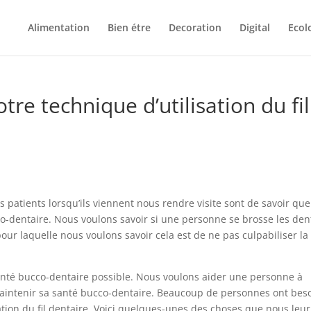
Alimentation
Bien étre
Decoration
Digital
Ecol
e technique d’utilisation du fil
patients lorsqu’ils viennent nous rendre visite sont de savoir que
o-dentaire. Nous voulons savoir si une personne se brosse les den
 pour laquelle nous voulons savoir cela est de ne pas culpabiliser la
e santé bucco-dentaire possible. Nous voulons aider une personne à
 maintenir sa santé bucco-dentaire. Beaucoup de personnes ont bes
sation du fil dentaire. Voici quelques-unes des choses que nous leur